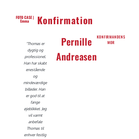
Konfirmation
FOTO CASE |
Emma
KONFIRMANDENS
Pernille
MOR
"Thomas er
dygtig og
Andreasen
professionel.
Han har skabt
enestående
og
mindeværdige
billeder. Han
er god til at
fange
øjeblikket. Jeg
vil varmt
anbefale
Thomas til
enhver festlig