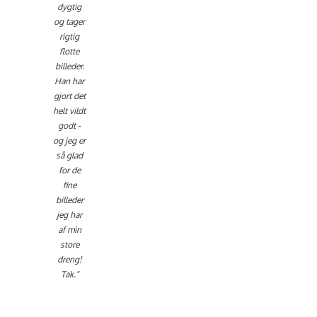
Poulsen
dygtig
og tager
rigtig
flotte
billeder.
Han har
gjort det
helt vildt
godt -
og jeg er
så glad
for de
fine
billeder
jeg har
af min
store
dreng!
Tak."