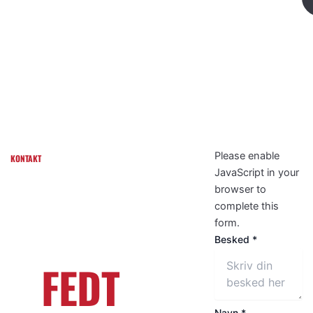
kr./time
med
billeder
jeg
være 700 kr. /
til
end det
gerne
timen.
fest?
pakkerne
mere af
indeholder?
dagen.
SKAL VI
Please enable
KONTAKT
JavaScript in your
LAVE
browser to
complete this
NOGET
form.
Besked
*
FEDT
Navn
*