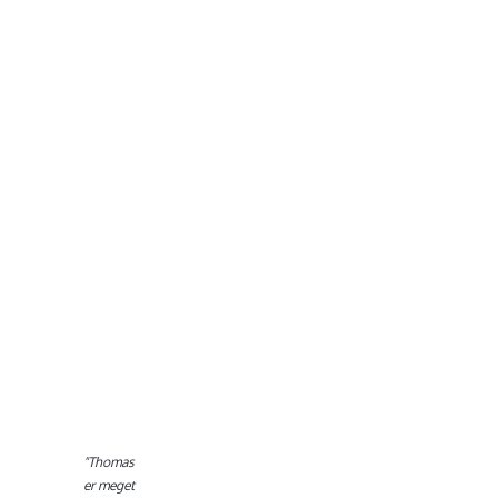
sig på så
vigtig en
dag. De
varmeste
anbefalinger
herfra."
Konfirmation
FOTO CASE |
Magnus
KONFIRMANDENS
Malene
MOR
"Thomas
er meget