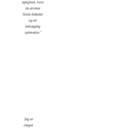
lejlighed, hvor
du ønsker
flotte billeder
og en
behagelig
oplevelse."
Konfirmation
FOTO CASE |
Bastian
KONFIRMANDEN
Bastian
"Jeg er
meget