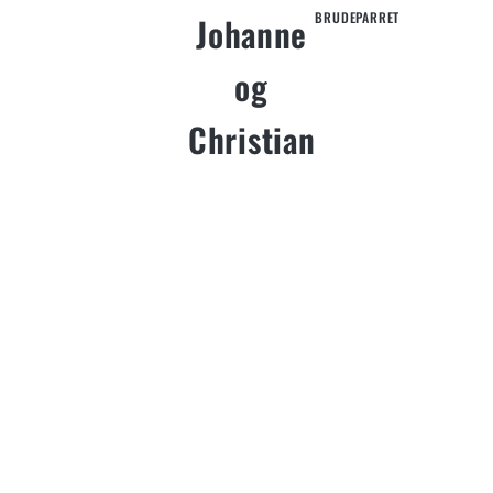
BRUDEPARRET
Johanne
"Vi takker
for en rigtig
og
god
oplevelse
Christian
med
Thomas
som
fotograf.
Han
imødekom
alle vores
ønsker og
forevigede
vores dag
på bedste
vis. Rigtig
venlig og
behagelig
fotograf at
have med