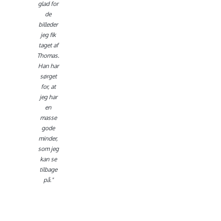
Holm
glad for
de
billeder
jeg fik
taget af
Thomas.
Han har
sørget
for, at
jeg har
en
masse
gode
minder,
som jeg
kan se
tilbage
på."