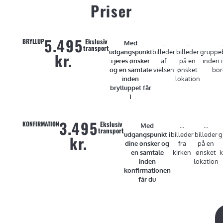
Priser
5.495
Ekslusiv
BRYLLUP
Med
...
...
..
transport
udgangspunkt
billeder
billeder
gruppeb
kr.
i jeres ønsker
af
på en
inden i
og en samtale
vielsen
ønsket
bor
inden
lokation
brylluppet får
I
3.495
Ekslusiv
KONFIRMATION
Med
...
...
transport
udgangspunkt i
billeder
billeder
g
kr.
dine ønsker og
fra
på en
en samtale
kirken
ønsket
k
inden
lokation
konfirmationen
får du
700
EKSTRA
Skal
Ønsker du
Så
Prisen vil
jeg
flere
foreviger
efterfølgende