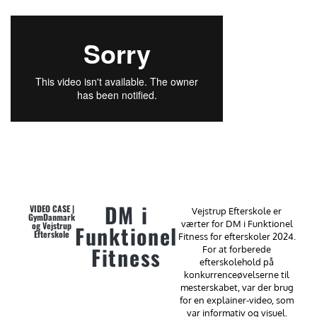
DM i
VIDEO CASE |
Vejstrup Efterskole er
GymDanmark
værter for DM i Funktionel
og Vejstrup
Funktionel
Efterskole
Fitness for efterskoler 2024.
Fitness
For at forberede
efterskolehold på
konkurrenceøvelserne til
mesterskabet, var der brug
for en explainer-video, som
var informativ og visuel.