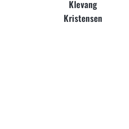
Klevang
rekrutteringsindsatser
vi har i forbindelse
Kristensen
med at få nye elever
til vores efterskole.
Derfor er det super
fedt at få en levende
reklamefilm, der taler
lige til vores
publikum."
Teaser
VIDEO
Lilleholdet er et udtagelseshold med
CASE |
tidligere elever fra Vejstrup Efterskole.
Lilleholdet
Hvert år bliver der udtaget 60
gymnaster til at tunere rundt i Danmark
med deres opvisning. Til at promovere
Lilleholdets opvisningsturné manglede
de en teaser.