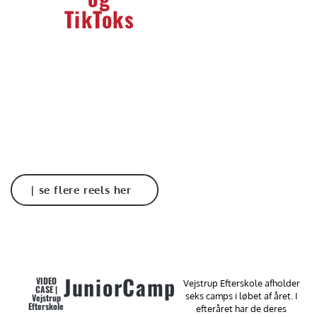
TikToks
| se flere reels her
JuniorCamp
VIDEO
Vejstrup Efterskole afholder
CASE |
seks camps i løbet af året. I
Vejstrup
Efterskole
efteråret har de deres