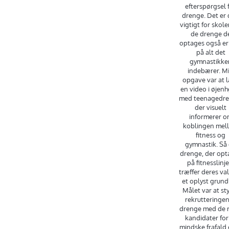
efterspørgsel 
drenge. Det er
vigtigt for skole
de drenge d
optages også er
på alt det
gymnastikke
indebærer. M
opgave var at 
en video i øjenh
med teenagedre
der visuelt
informerer 
koblingen mel
fitness og
gymnastik. Så
drenge, der opt
på fitnesslinje
træffer deres va
et oplyst grund
Målet var at st
rekrutteringen
drenge med de r
kandidater for
mindske frafald 