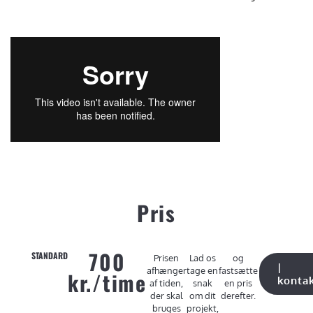
Pris
700
STANDARD
Prisen
Lad os
og
|
afhænger
tage en
fastsætte
kr./time
konta
af tiden,
snak
en pris
der skal
om dit
derefter.
bruges
projekt,