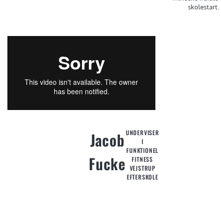
skolestart.
UNDERVISER
Jacob
I
"Præcis sådan
FUNKTIONEL
der. Du er
Fucke
FITNESS
satme kongen
VEJSTRUP
til de videoer.
EFTERSKOLE
Klasse."