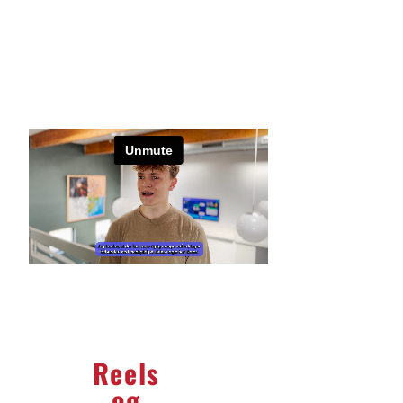
versioner også engelske
undertekster, da videoen
på sigt skal bruges til at
komme ind på det finske
og hollandske marked.
Reels
VIDEO
Til brand awareness har jeg lavet en
CASE |
masse Reels og TikToks for Vejstrup
Vejstrup
og
Efterskole.